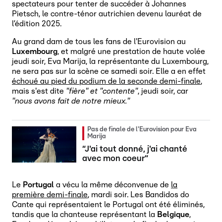
spectateurs pour tenter de succéder à Johannes
Pietsch, le contre-ténor autrichien devenu lauréat de
l’édition 2025.
Au grand dam de tous les fans de l'Eurovision au
Luxembourg
, et malgré une prestation de haute volée
jeudi soir, Eva Marija, la représentante du Luxembourg,
ne sera pas sur la scène ce samedi soir. Elle a en effet
échoué au pied du podium de la seconde demi-finale
,
mais s'est dite
"fière" et "contente"
, jeudi soir, car
"nous avons fait de notre mieux."
Pas de finale de l'Eurovision pour Eva
Marija
“J'ai tout donné, j'ai chanté
avec mon coeur“
Le
Portugal
a vécu la même déconvenue de
la
première demi-finale
, mardi soir. Les Bandidos do
Cante qui représentaient le Portugal ont été éliminés,
tandis que la chanteuse représentant la
Belgique
,