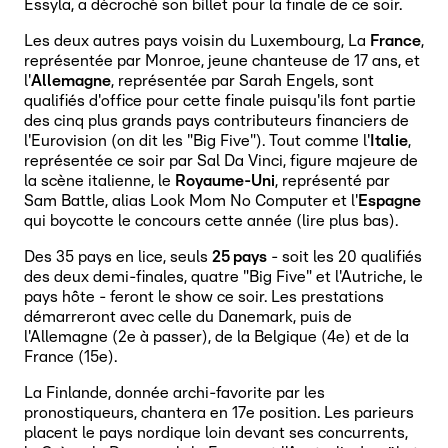
Essyla, a décroché son billet pour la finale de ce soir.
Les deux autres pays voisin du Luxembourg, La
France
,
représentée par Monroe, jeune chanteuse de 17 ans, et
l'
Allemagne
, représentée par Sarah Engels, sont
qualifiés d'office pour cette finale puisqu'ils font partie
des cinq plus grands pays contributeurs financiers de
l'Eurovision (on dit les "Big Five"). Tout comme l'
Italie
,
représentée ce soir par Sal Da Vinci, figure majeure de
la scène italienne, le
Royaume-Uni
, représenté par
Sam Battle, alias Look Mom No Computer et l'
Espagne
qui boycotte le concours cette année (lire plus bas).
Des 35 pays en lice, seuls
25 pays
- soit les 20 qualifiés
des deux demi-finales, quatre "Big Five" et l'Autriche, le
pays hôte - feront le show ce soir. Les prestations
démarreront avec celle du Danemark, puis de
l'Allemagne (2e à passer), de la Belgique (4e) et de la
France (15e).
La Finlande, donnée archi-favorite par les
pronostiqueurs, chantera en 17e position. Les parieurs
placent le pays nordique loin devant ses concurrents,