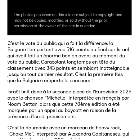
The photos published on this site are subject to copyright and
may not be copied, modified, or sold without the prior
permission of the owner of the site in question.
C'est le vote du public qui a fait la différence: la
Bulgarie l'emportant avec 516 points au final sur Israël
qui avait fait un énorme bon en avant au moment du
vote du public. Caracolant longtemps en tête du
classement avec 343 points et semblant inatteignable
jusqu'au tout dernier résultat. C'est la première fois
que la Bulgarie remporte le concours !
Israël finit donc à la seconde place de l'Eurovision 2026
avec la chanson "Michelle" interprétée en français par
Noam Bettan, alors que cette 70ème édition a été
marquée par un appel au boycott en raison de la
présence d'Israël précisément.
C'est la Roumanie avec un morceau de heavy rock,
"Choke Me", interprété par Alexandra Capitanescu, qui