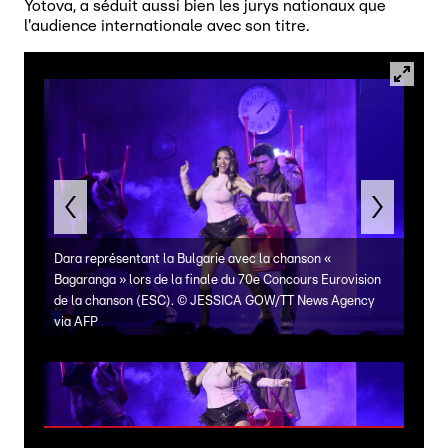
Yotova, a séduit aussi bien les jurys nationaux que
l'audience internationale avec son titre.
Dara représentant la Bulgarie avec la chanson «
Bagaranga » lors de la finale du 70e Concours Eurovision
Noam 
de la chanson (ESC).
©
JESSICA GOW/TT News Agency
"Mich
via AFP
la ch