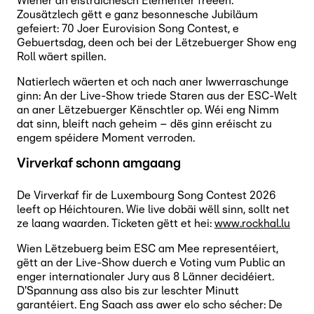
Wiener an éisträichesch Elementer freeën.
Zousätzlech gëtt e ganz besonnesche Jubiläum
gefeiert: 70 Joer Eurovision Song Contest, e
Gebuertsdag, deen och bei der Lëtzebuerger Show eng
Roll wäert spillen.
Natierlech wäerten et och nach aner Iwwerraschunge
ginn: An der Live-Show triede Staren aus der ESC-Welt
an aner Lëtzebuerger Kënschtler op. Wéi eng Nimm
dat sinn, bleift nach geheim – dës ginn eréischt zu
engem spéidere Moment verroden.
Virverkaf schonn amgaang
De Virverkaf fir de Luxembourg Song Contest 2026
leeft op Héichtouren. Wie live dobäi wëll sinn, sollt net
ze laang waarden. Ticketen gëtt et hei:
www.rockhal.lu
Wien Lëtzebuerg beim ESC am Mee representéiert,
gëtt an der Live-Show duerch e Voting vum Public an
enger internationaler Jury aus 8 Länner decidéiert.
D'Spannung ass also bis zur leschter Minutt
garantéiert. Eng Saach ass awer elo scho sécher: De