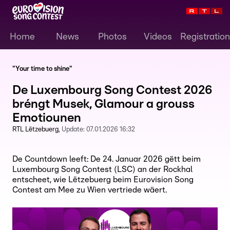
Home
News
Photos
Videos
Registration
"Your time to shine"
De Luxembourg Song Contest 2026
bréngt Musek, Glamour a grouss
Emotiounen
RTL Lëtzebuerg
Update:
07.01.2026 16:32
De Countdown leeft: De 24. Januar 2026 gëtt beim
Luxembourg Song Contest (LSC) an der Rockhal
entscheet, wie Lëtzebuerg beim Eurovision Song
Contest am Mee zu Wien vertriede wäert.