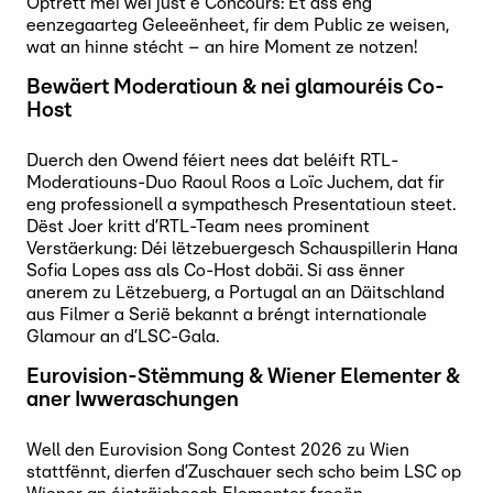
Optrëtt méi wéi just e Concours: Et ass eng
eenzegaarteg Geleeënheet, fir dem Public ze weisen,
wat an hinne stécht – an hire Moment ze notzen!
Bewäert Moderatioun & nei glamouréis Co-
Host
Duerch den Owend féiert nees dat beléift RTL-
Moderatiouns-Duo Raoul Roos a Loïc Juchem, dat fir
eng professionell a sympathesch Presentatioun steet.
Dëst Joer kritt d’RTL-Team nees prominent
Verstäerkung: Déi lëtzebuergesch Schauspillerin Hana
Sofia Lopes ass als Co-Host dobäi. Si ass ënner
anerem zu Lëtzebuerg, a Portugal an an Däitschland
aus Filmer a Serië bekannt a bréngt internationale
Glamour an d’LSC-Gala.
Eurovision-Stëmmung & Wiener Elementer &
aner Iwweraschungen
Well den Eurovision Song Contest 2026 zu Wien
stattfënnt, dierfen d’Zuschauer sech scho beim LSC op