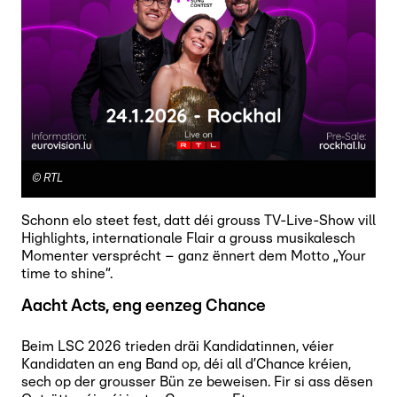
©
RTL
Schonn elo steet fest, datt déi grouss TV-Live-Show vill
Highlights, internationale Flair a grouss musikalesch
Momenter versprécht – ganz ënnert dem Motto „Your
time to shine“.
Aacht Acts, eng eenzeg Chance
Beim LSC 2026 trieden dräi Kandidatinnen, véier
Kandidaten an eng Band op, déi all d’Chance kréien,
sech op der grousser Bün ze beweisen. Fir si ass dësen