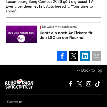
Luxembourg Song Contest 2026 gëtt e grousst TV-
Event, bei deem et fir d’Acts heescht: "Your time to
shine".
Dir wëllt mat dobäi sinn?
Kaaft elo nach Är Tickete fir
den LSC an der Rockhal
Back to Top
Contact us