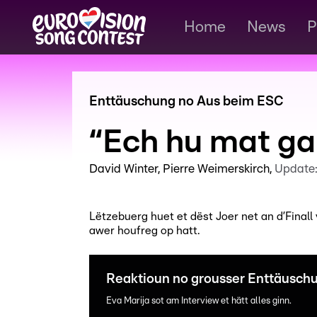
Home
News
P
Enttäuschung no Aus beim ESC
“Ech hu mat g
David Winter
Pierre Weimerskirch
Update
Lëtzebuerg huet et dëst Joer net an d’Fina
awer houfreg op hatt.
Reaktioun no grousser Enttäusch
Eva Marija sot am Interview et hätt alles ginn.