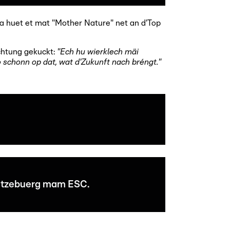
ja huet et mat "Mother Nature" net an d'Top
chtung gekuckt:
"Ech hu wierklech mäi
schonn op dat, wat d'Zukunft nach bréngt."
 Lëtzebuerg mam ESC.