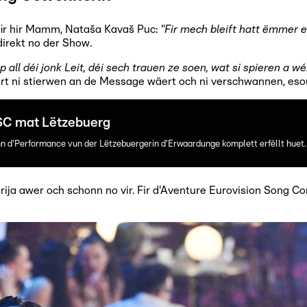
ir hir Mamm, Nataša Kavaš Puc:
"Fir mech bleift hatt ëmmer 
irekt no der Show.
p all déi jonk Leit, déi sech trauen ze soen, wat si spieren a wéi
ert ni stierwen an de Message wäert och ni verschwannen, es
ESC mat Lëtzebuerg
wann d'Performance vun der Lëtzebuergerin d'Erwaardunge komplett erfëllt huet.
rija awer och schonn no vir. Fir d'Aventure Eurovision Song