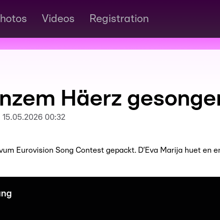
hotos
Videos
Registration
anzem Häerz gesonge
:
15.05.2026 00:32
ll vum Eurovision Song Contest gepackt. D’Eva Marija huet en
ung