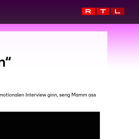
n“
 emotionalen Interview ginn, seng Mamm ass