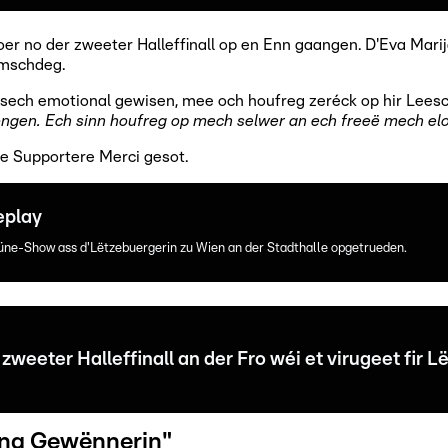
oer no der zweeter Halleffinall op en Enn gaangen. D'Eva Mari
amschdeg.
sech emotional gewisen, mee och houfreg zeréck op hir Lees
gen. Ech sinn houfreg op mech selwer an ech freeë mech elo 
re Supportere Merci gesot.
eplay
ne-Show ass d'Lëtzebuergerin zu Wien an der Stadthalle opgetrueden.
zweeter Halleffinall an der Fro wéi et virugeet fir
eng Gewënnerin"