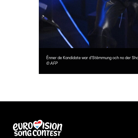
Ënner de Kandidate war d'Stëmmung och no der Sho
©
AFP