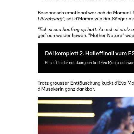
Besonnesch emotional war och de Moment f
Lëtzebuerg"
, sot d'Mamm vun der Sängerin d
"Ech si sou houfreg op hatt. An ech si stolz o
géif och weider liewen. "Mother Nature" wä
Déi komplett 2. Halleffinall vum 
Et sollt leider net duergoen fir d'Eva Marija, och 
Trotz grousser Enttäuschung kuckt d'Eva Ma
d'Musekerin ganz dankbar.