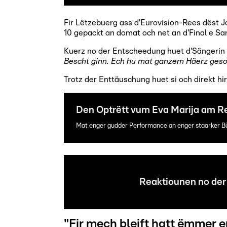
Fir Lëtzebuerg ass d'Eurovision-Rees dëst J
10 gepackt an domat och net an d'Final e S
Kuerz no der Entscheedung huet d'Sängerin 
Bescht ginn. Ech hu mat ganzem Häerz geson
Trotz der Enttäuschung huet si och direkt hi
Den Optrëtt vum Eva Marija am R
Mat enger gudder Performance an enger staarker Bü
Reaktiounen no der 
"Fir mech bleift hatt ëmmer 