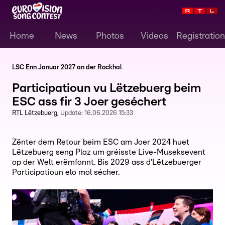
Home
News
Photos
Videos
Registration
LSC Enn Januar 2027 an der Rockhal
Participatioun vu Lëtzebuerg beim
ESC ass fir 3 Joer geséchert
RTL Lëtzebuerg
Update:
16.06.2026 15:33
Zënter dem Retour beim ESC am Joer 2024 huet
Lëtzebuerg seng Plaz um gréisste Live-Museksevent
op der Welt erëmfonnt. Bis 2029 ass d'Lëtzebuerger
Participatioun elo mol sécher.