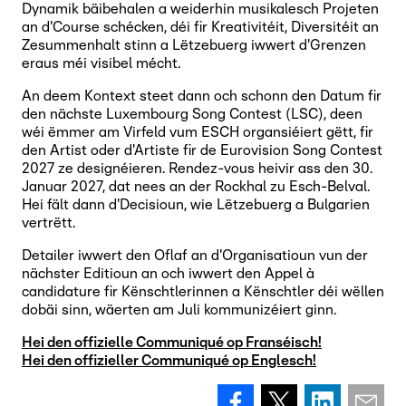
Dynamik bäibehalen a weiderhin musikalesch Projeten
an d'Course schécken, déi fir Kreativitéit, Diversitéit an
Zesummenhalt stinn a Lëtzebuerg iwwert d'Grenzen
eraus méi visibel mécht.
An deem Kontext steet dann och schonn den Datum fir
den nächste Luxembourg Song Contest (LSC), deen
wéi ëmmer am Virfeld vum ESCH organsiéiert gëtt, fir
den Artist oder d'Artiste fir de Eurovision Song Contest
2027 ze designéieren. Rendez-vous heivir ass den 30.
Januar 2027, dat nees an der Rockhal zu Esch-Belval.
Hei fält dann d'Decisioun, wie Lëtzebuerg a Bulgarien
vertrëtt.
Detailer iwwert den Oflaf an d'Organisatioun vun der
nächster Editioun an och iwwert den Appel à
candidature fir Kënschtlerinnen a Kënschtler déi wëllen
dobäi sinn, wäerten am Juli kommunizéiert ginn.
Hei den offizielle Communiqué op Franséisch!
Hei den offizieller Communiqué op Englesch!