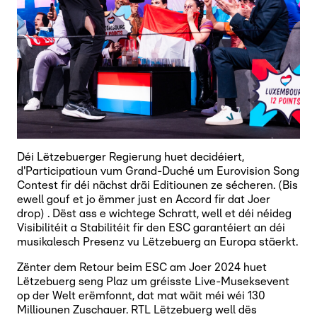
Déi Lëtzebuerger Regierung huet decidéiert,
d'Participatioun vum Grand-Duché um Eurovision Song
Contest fir déi nächst dräi Editiounen ze sécheren. (Bis
ewell gouf et jo ëmmer just en Accord fir dat Joer
drop) . Dëst ass e wichtege Schratt, well et déi néideg
Visibilitéit a Stabilitéit fir den ESC garantéiert an déi
musikalesch Presenz vu Lëtzebuerg an Europa stäerkt.
Zënter dem Retour beim ESC am Joer 2024 huet
Lëtzebuerg seng Plaz um gréisste Live-Museksevent
op der Welt erëmfonnt, dat mat wäit méi wéi 130
Milliounen Zuschauer. RTL Lëtzebuerg well dës