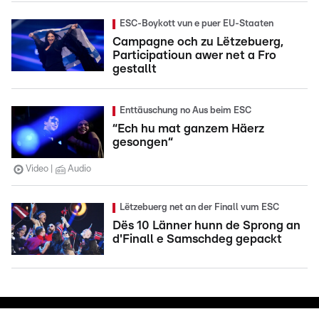
ESC-Boykott vun e puer EU-Staaten
Campagne och zu Lëtzebuerg,
Participatioun awer net a Fro
gestallt
Enttäuschung no Aus beim ESC
“Ech hu mat ganzem Häerz
gesongen“
Video
Audio
Lëtzebuerg net an der Finall vum ESC
Dës 10 Länner hunn de Sprong an
d'Finall e Samschdeg gepackt