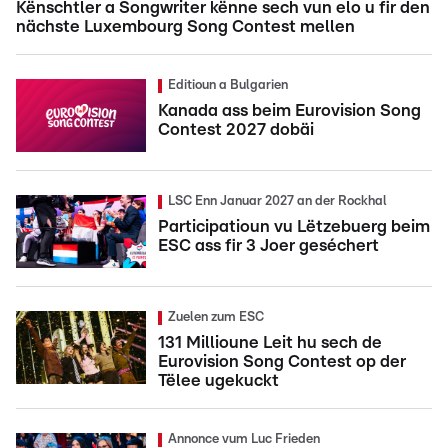
Kënschtler a Songwriter kënne sech vun elo u fir den
nächste Luxembourg Song Contest mellen
Editioun a Bulgarien
Kanada ass beim Eurovision Song
Contest 2027 dobäi
LSC Enn Januar 2027 an der Rockhal
Participatioun vu Lëtzebuerg beim
ESC ass fir 3 Joer geséchert
Zuelen zum ESC
131 Millioune Leit hu sech de
Eurovision Song Contest op der
Tëlee ugekuckt
Annonce vum Luc Frieden