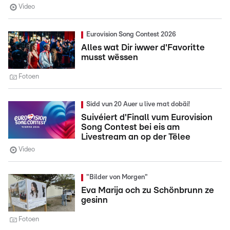
Video
Eurovision Song Contest 2026
Alles wat Dir iwwer d'Favoritte
musst wëssen
Fotoen
Sidd vun 20 Auer u live mat dobäi!
Suivéiert d'Finall vum Eurovision
Song Contest bei eis am
Livestream an op der Tëlee
Video
"Bilder von Morgen"
Eva Marija och zu Schönbrunn ze
gesinn
Fotoen