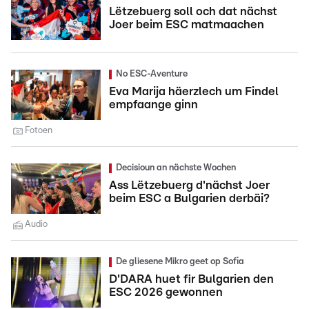
Lëtzebuerg soll och dat nächst
Joer beim ESC matmaachen
No ESC-Aventure
Eva Marija häerzlech um Findel
empfaange ginn
Fotoen
Decisioun an nächste Wochen
Ass Lëtzebuerg d'nächst Joer
beim ESC a Bulgarien derbäi?
Audio
De gliesene Mikro geet op Sofia
D'DARA huet fir Bulgarien den
ESC 2026 gewonnen