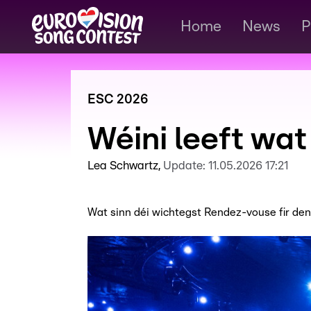
Home
News
P
ESC 2026
Wéini leeft wa
Lea Schwartz
Update:
11.05.2026 17:21
Wat sinn déi wichtegst Rendez-vouse fir de