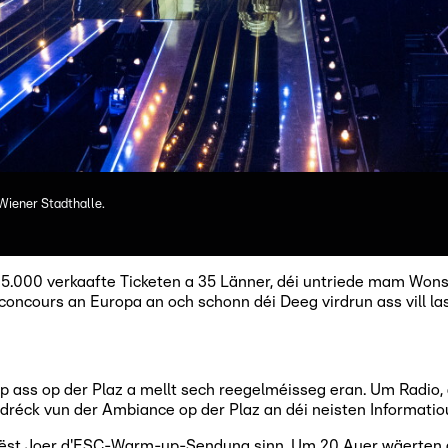
Wiener Stadthalle.
5.000 verkaafte Ticketen a 35 Länner, déi untriede mam Wons
ncours an Europa an och schonn déi Deeg virdrun ass vill las
p ass op der Plaz a mellt sech reegelméisseg eran. Um Radio, 
ndréck vun der Ambiance op der Plaz an déi neisten Informati
 dëst Joer d'ESC-Warm-up-Sendung sinn. Um 20 Auer wäerten 