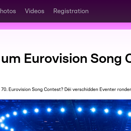
hotos
Videos
Registration
t um Eurovision Song 
n 70. Eurovision Song Contest? Déi verschidden Eventer rond