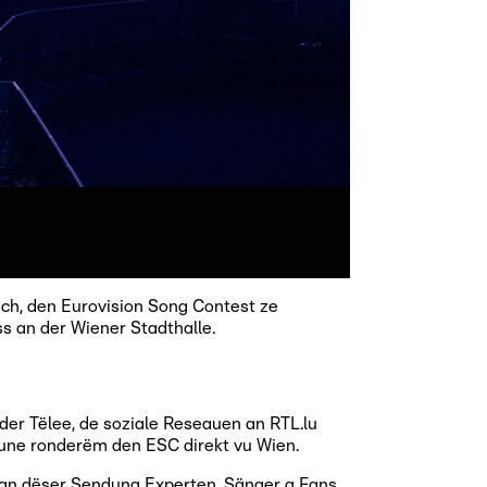
ch, den Eurovision Song Contest ze
s an der Wiener Stadthalle.
der Tëlee, de soziale Reseauen an RTL.lu
oune ronderëm den ESC direkt vu Wien.
an dëser Sendung Experten, Sänger a Fans