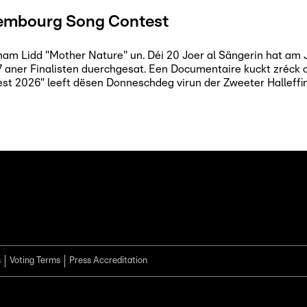
embourg Song Contest
a mam Lidd "Mother Nature" un. Déi 20 Joer al Sängerin hat a
7 aner Finalisten duerchgesat. Een Documentaire kuckt zréck 
 2026" leeft dësen Donneschdeg virun der Zweeter Halleffi
s
Voting Terms
Press Accreditation