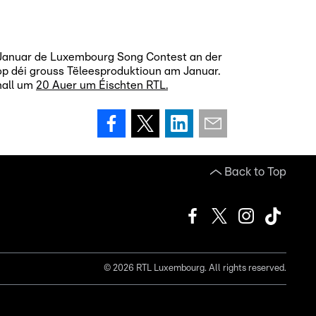
m Januar de Luxembourg Song Contest an der
op déi grouss Tëleesproduktioun am Januar.
nall um
20 Auer um Éischten RTL.
Back to Top
©
2026
RTL Luxembourg. All rights reserved.