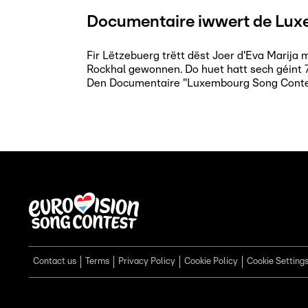
Documentaire iwwert de Lux
Fir Lëtzebuerg trëtt dëst Joer d'Eva Marij
Rockhal gewonnen. Do huet hatt sech géint 
Den Documentaire "Luxembourg Song Contest
Contact us
Terms
Privacy Policy
Cookie Policy
Cookie Setting