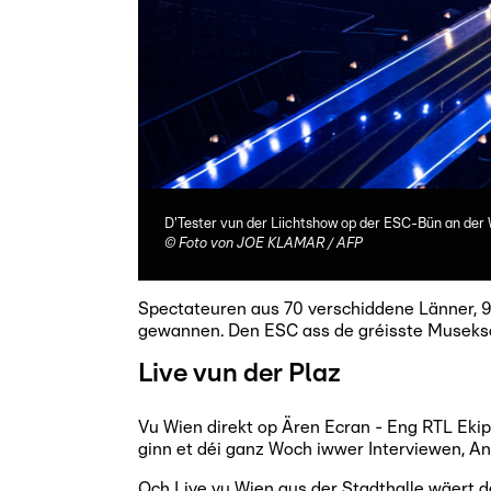
D'Tester vun der Liichtshow op der ESC-Bün an der 
©
Foto von JOE KLAMAR / AFP
Spectateuren aus 70 verschiddene Länner, 9
gewannen. Den ESC ass de gréisste Museksco
Live vun der Plaz
Vu Wien direkt op Ären Ecran - Eng RTL Ekip
ginn et déi ganz Woch iwwer Interviewen, A
Och Live vu Wien aus der Stadthalle wäert