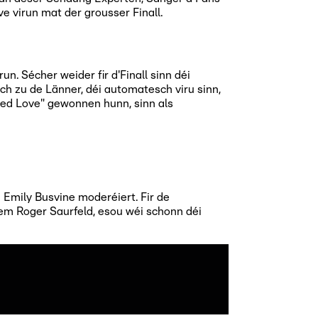
 virun mat der grousser Finall.
 Sécher weider fir d'Finall sinn déi
ch zu de Länner, déi automatesch viru sinn,
ted Love" gewonnen hunn, sinn als
 Emily Busvine moderéiert. Fir de
m Roger Saurfeld, esou wéi schonn déi