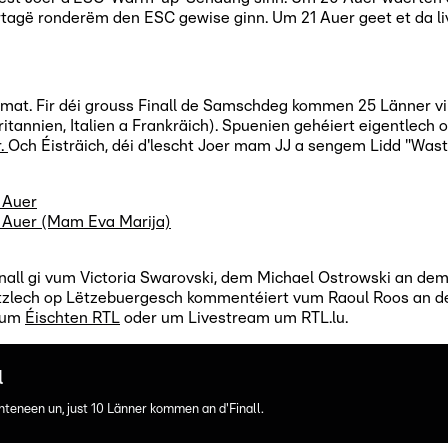
agë ronderëm den ESC gewise ginn. Um 21 Auer geet et da live
. Fir déi grouss Finall de Samschdeg kommen 25 Länner virun.
tannien, Italien a Frankräich). Spuenien gehéiert eigentlech o
r.
Och Éisträich, déi d'lescht Joer mam JJ a sengem Lidd "Was
1 Auer
21 Auer (Mam Eva Marija)
inall gi vum Victoria Swarovski, dem Michael Ostrowski an dem
ätzlech op Lëtzebuergesch kommentéiert vum Raoul Roos an de
n um
Éischten RTL
oder um Livestream um RTL.lu.
l
teneen un, just 10 Länner kommen an d'Finall.