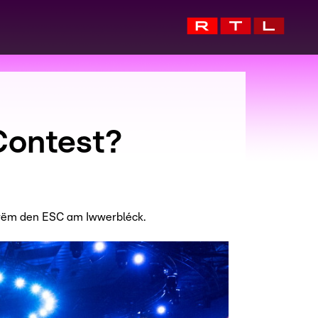
Contest?
erëm den ESC am Iwwerbléck.