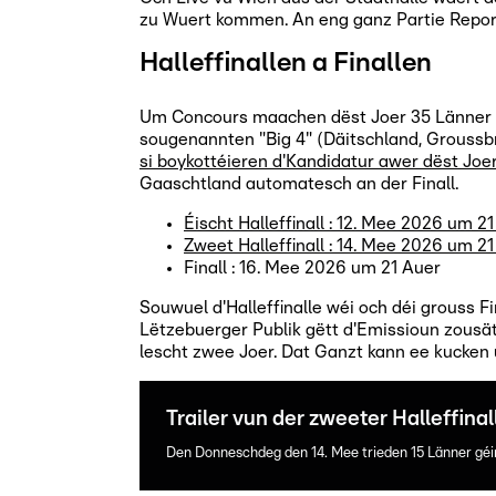
zu Wuert kommen. An eng ganz Partie Report
Halleffinallen a Finallen
Um Concours maachen dëst Joer 35 Länner mat
sougenannten "Big 4" (Däitschland, Groussbri
si boykottéieren d'Kandidatur awer dëst Joe
Gaaschtland automatesch an der Finall.
Éischt Halleffinall : 12. Mee 2026 um 2
Zweet Halleffinall : 14. Mee 2026 um 
Finall : 16. Mee 2026 um 21 Auer
Souwuel d'Halleffinalle wéi och déi grouss F
Lëtzebuerger Publik gëtt d'Emissioun zous
lescht zwee Joer. Dat Ganzt kann ee kucke
Trailer vun der zweeter Halleffinal
Den Donneschdeg den 14. Mee trieden 15 Länner géin