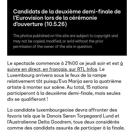
Candidats de la deuxième demi-finale de
l'Eurovision lors de la cérémonie
d'ouverture (10.5.26)
The photos published on this site are subject to copyright and
may not be copied, modified, or sold without the prior
permission of the owner of the site in question.
Le spectacle commence à 21h00 ce jeudi soir et est
à
suivre en direct, en français, sur RTL Infos
. Le
Luxembourg arrivera sous le feux de la rampe
relativement tôt puisqu'Eva Marija sera la quatrième
artiste à monter sur scène. Au total, 15 nations
participeront à la deuxième demi-finale, mais seules
dix se qualifieront !
La candidate luxembourgeoise devra affronter des
favoris tels que le Danois Søren Torpegaard Lund et
l'Australienne Delta Goodrem, tous deux considérés
comme des candidats assurés de participer à la finale.