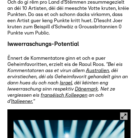
Och do gi rëm pro Land d'Stëmmen zesummegezielt
an déi 10 Artisten, déi déi meeschte Votte kruten, kréie
Punkten. Do ass et och schonn dacks virkomm, dass
een Artist guer keng Punkte kritt huet. D'lescht Joer
kruten zum Beispill d'Schwäiz a Groussbritannien 0
Punkte vum Public.
Iwwerraschungs-Potential
Ënnert de Kommentatore ginn et och e puer
Geheimfavoritten, erzielt eis de Raoul Roos.
"Bei eis
Kommentatoren ass et virun allem
Australien
, déi
ervirstiechen, déi als Geheimfavorit gehandelt ginn an
dann hues du och nach
Israel
, déi kéinten eng
Iwwerraschung sinn respektiv
Dänemark
. Net ze
vergiessen eis
franséisch Kolleegen
an och
d'
Italieener.
"