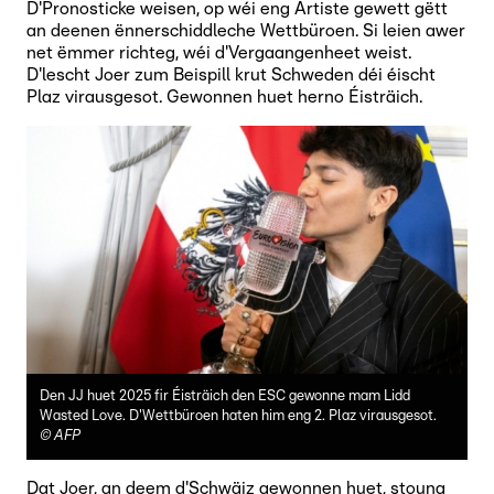
D'Pronosticke weisen, op wéi eng Artiste gewett gëtt
an deenen ënnerschiddleche Wettbüroen. Si leien awer
net ëmmer richteg, wéi d'Vergaangenheet weist.
D'lescht Joer zum Beispill krut Schweden déi éischt
Plaz virausgesot. Gewonnen huet herno Éisträich.
Den JJ huet 2025 fir Éisträich den ESC gewonne mam Lidd
Wasted Love. D'Wettbüroen haten him eng 2. Plaz virausgesot.
©
AFP
Dat Joer, an deem d'Schwäiz gewonnen huet, stoung