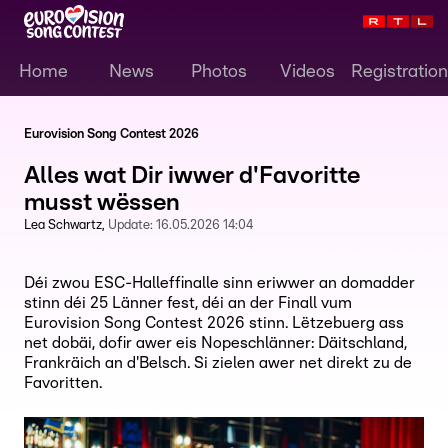
Home
News
Photos
Videos
Registration
Eurovision Song Contest 2026
Alles wat Dir iwwer d'Favoritte
musst wëssen
Lea Schwartz
Update:
16.05.2026 14:04
Déi zwou ESC-Halleffinalle sinn eriwwer an domadder
stinn déi 25 Länner fest, déi an der Finall vum
Eurovision Song Contest 2026 stinn. Lëtzebuerg ass
net dobäi, dofir awer eis Nopeschlänner: Däitschland,
Frankräich an d'Belsch. Si zielen awer net direkt zu de
Favoritten.