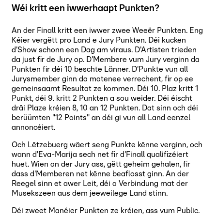
Wéi kritt een iwwerhaapt Punkten?
An der Finall kritt een iwwer zwee Weeër Punkten. Eng
Kéier vergëtt pro Land e Jury Punkten. Déi kucken
d'Show schonn een Dag am viraus. D'Artisten trieden
da just fir de Jury op. D'Membere vum Jury verginn da
Punkten fir déi 10 beschte Länner. D'Punkte vun all
Jurysmember ginn da matenee verrechent, fir op ee
gemeinsaamt Resultat ze kommen. Déi 10. Plaz kritt 1
Punkt, déi 9. kritt 2 Punkten a sou weider. Déi éischt
dräi Plaze kréien 8, 10 an 12 Punkten. Dat sinn och déi
berüümten "12 Points" an déi gi vun all Land eenzel
annoncéiert.
Och Lëtzebuerg wäert seng Punkte kënne verginn, och
wann d'Eva-Marija sech net fir d'Finall qualifizéiert
huet. Wien an der Jury ass, gëtt geheim gehalen, fir
dass d'Memberen net kënne beaflosst ginn. An der
Reegel sinn et awer Leit, déi a Verbindung mat der
Musekszeen aus dem jeeweilege Land stinn.
Déi zweet Manéier Punkten ze kréien, ass vum Public.