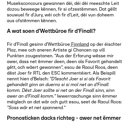
Museksconcours gewannen déi, déi déi meeschte Leit
dozou beweege kënnen, fir si ofzestëmmen. Dat gëllt
souwuel fir d'Jury, wéi och fir d'Leit, déi vun doheem
aus ofstëmmen kënnen.
A wat soen d'Wettbüroe fir d'Finall?
Fir d'Finall gesinn d'Wettbüroe
Finnland
op der éischter
Plaz, mee och aneren Artiste gi Chancen op vill
Punkten zougestanen. "Aus der Erfarung wësse mir
awer, dass net ëmmer deen, deen als Favorit gehandelt
gëtt, och wäert gewannen", esou de Raoul Roos, deen
dëst Joer fir RTL den ESC kommentéiert. Als Beispill
nennt hien d'Belsch:
"D'lescht Joer si si als Favorit
gehandelt ginn an duerno si si mol net an d'Finall
komm. Dëst Joer sollte si net an der Finall sinn, sinn
awer an d'Finall komm."
Iwwerraschunge sinn ëmmer
méiglech an dat wär och gutt esou, seet de Raoul Roos:
"Soss wär et net spannend."
Pronosticken dacks richteg - awer net ëmmer