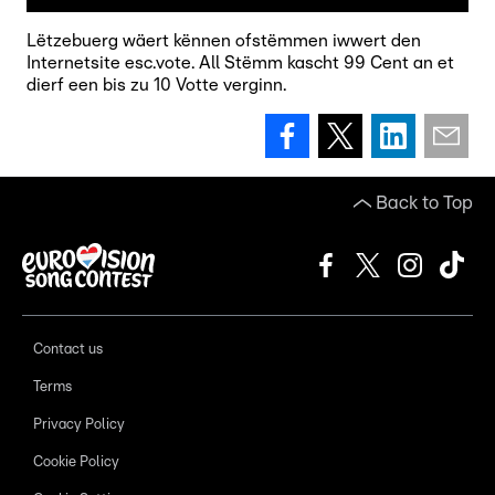
Lëtzebuerg wäert kënnen ofstëmmen iwwert den
Internetsite esc.vote. All Stëmm kascht 99 Cent an et
dierf een bis zu 10 Votte verginn.
Back to Top
Contact us
Terms
Privacy Policy
Cookie Policy