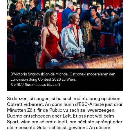
D'Victoria Swarovski an de Michael Ostrowski moderéieren den
Eurovision Song Contest 2026 zu Wien.
©
EBU / Sarah Louise Bennett
Si danzen, si sangen, si hu sech méintelaang op dësen
Optrëtt virbereet. An dann hunn d'ESC-Artiste just dräi
Minutten Zäit, fir de Public vu sech ze iwwerzeegen.
Duerno entscheeden aner Leit. Et ass net wéi beim
Sport, wien am séierste leeft, am héchste spréngt oder
déi meeschte Goler schéisst, gewënnt. An dësem