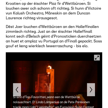
Kroatien op der éischter Plaz fir d'Wettbüroen. Si
louchen awer och schonn oft richteg. Si hunn d'Victoire
vun Kalush Orchestra, Måneskin an dem Duncan
Laurence richteg virausgesot.
Dëst Joer louchen d'Wettbüroen an den Halleffinallen
zimmlech richteg. Just an der éischter Halleffinall
konnt sech d'Belsch géint d'Pronosticken duerchsetzen
an huet et amplaz vu Portugal an d'Finall gepackt. Soss
gouf et keng wierklech Iwwerraschung - bis elo.
Si sinn d'Top-Favoritten, wann een de Wettbüroe
nolauschtert. D' Linda Lampenius an de Pete Parkkonen
triede mam Lidd "
Liekinheltin
" um Eurovision Song Contest
Austr