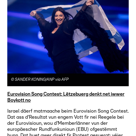
©
SANDER KONING/ANP via AFP
Eurovision Song Contest: Lëtzebuerg denkt net iwwer
Boykott no
Israel däerf matmaache beim Eurovision Song Contest.
Dat ass d'Resultat vun engem Vott fir nei Reegele bei
der Eurovisioun, wou d'Memberlänner vun der
europäescher Rundfunkunioun (EBU) ofgestëmmt
hunn. Dat huet awer direkt fir Protest gesuergt: véier