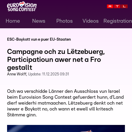
Home
News
Photos
Videos
Registration
ESC-Boykott vun e puer EU-Staaten
Campagne och zu Lëtzebuerg,
Participatioun awer net a Fro
gestallt
Anne Wolff
Update:
11.12.2025 09:31
Och wa verschidde Länner den Ausschloss vun Israel
beim Eurovision Song Contest gefuerdert hunn, d'Land
dierf weiderhi matmaachen. Lëtzebuerg denkt och net
iwwer e Boykott no, och wann et ewell vill kritesch
Stëmme ginn.