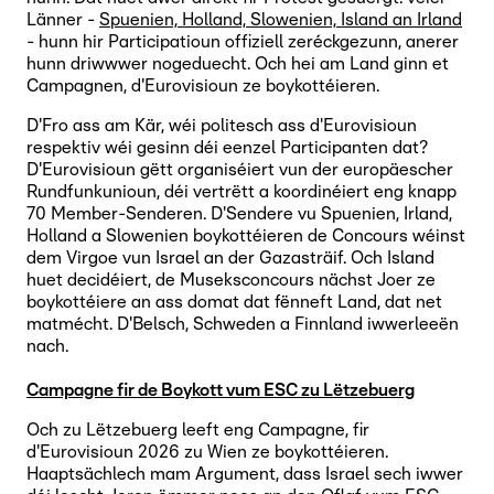
Länner -
Spuenien, Holland, Slowenien, Island an Irland
- hunn hir Participatioun offiziell zeréckgezunn, anerer
hunn driwwwer nogeduecht. Och hei am Land ginn et
Campagnen, d'Eurovisioun ze boykottéieren.
D'Fro ass am Kär, wéi politesch ass d'Eurovisioun
respektiv wéi gesinn déi eenzel Participanten dat?
D'Eurovisioun gëtt organiséiert vun der europäescher
Rundfunkunioun, déi vertrëtt a koordinéiert eng knapp
70 Member-Senderen. D'Sendere vu Spuenien, Irland,
Holland a Slowenien boykottéieren de Concours wéinst
dem Virgoe vun Israel an der Gazasträif. Och Island
huet decidéiert, de Museksconcours nächst Joer ze
boykottéiere an ass domat dat fënneft Land, dat net
matmécht. D'Belsch, Schweden a Finnland iwwerleeën
nach.
Campagne fir de Boykott vum ESC zu Lëtzebuerg
Och zu Lëtzebuerg leeft eng Campagne, fir
d'Eurovisioun 2026 zu Wien ze boykottéieren.
Haaptsächlech mam Argument, dass Israel sech iwwer