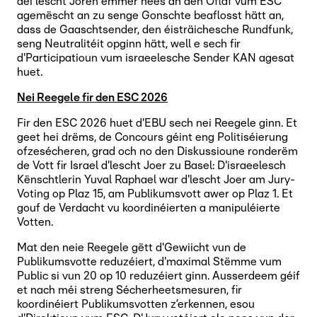
déi lescht Joren ëmmer nees an den Oflaf vum ESC
agemëscht an zu senge Gonschte beaflosst hätt an,
dass de Gaaschtsender, den éisträichesche Rundfunk,
seng Neutralitéit opginn hätt, well e sech fir
d'Participatioun vum israeelesche Sender KAN agesat
huet.
Nei Reegele fir den ESC 2026
Fir den ESC 2026 huet d'EBU sech nei Reegele ginn. Et
geet hei drëms, de Concours géint eng Politiséierung
ofzesécheren, grad och no den Diskussioune ronderëm
de Vott fir Israel d'lescht Joer zu Basel: D'israeelesch
Kënschtlerin Yuval Raphael war d'lescht Joer am Jury-
Voting op Plaz 15, am Publikumsvott awer op Plaz 1. Et
gouf de Verdacht vu koordinéierten a manipuléierte
Votten.
Mat den neie Reegele gëtt d'Gewiicht vun de
Publikumsvotte reduzéiert, d'maximal Stëmme vum
Public si vun 20 op 10 reduzéiert ginn. Ausserdeem géif
et nach méi streng Sécherheetsmesuren, fir
koordinéiert Publikumsvotten z’erkennen, esou