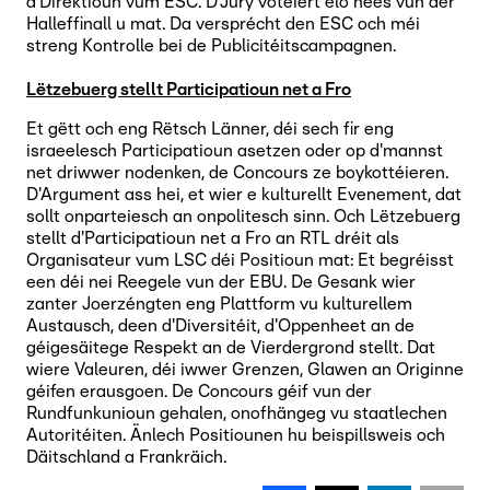
d'Direktioun vum ESC. D'Jury votéiert elo nees vun der
Halleffinall u mat. Da versprécht den ESC och méi
streng Kontrolle bei de Publicitéitscampagnen.
Lëtzebuerg stellt Participatioun net a Fro
Et gëtt och eng Rëtsch Länner, déi sech fir eng
israeelesch Participatioun asetzen oder op d'mannst
net driwwer nodenken, de Concours ze boykottéieren.
D'Argument ass hei, et wier e kulturellt Evenement, dat
sollt onparteiesch an onpolitesch sinn. Och Lëtzebuerg
stellt d'Participatioun net a Fro an RTL dréit als
Organisateur vum LSC déi Positioun mat: Et begréisst
een déi nei Reegele vun der EBU. De Gesank wier
zanter Joerzéngten eng Plattform vu kulturellem
Austausch, deen d'Diversitéit, d'Oppenheet an de
géigesäitege Respekt an de Vierdergrond stellt. Dat
wiere Valeuren, déi iwwer Grenzen, Glawen an Originne
géifen erausgoen. De Concours géif vun der
Rundfunkunioun gehalen, onofhängeg vu staatlechen
Autoritéiten. Änlech Positiounen hu beispillsweis och
Däitschland a Frankräich.