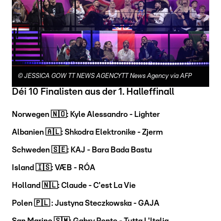
©
JESSICA GOW TT NEWS AGENCYTT News Agency via AFP
Déi 10 Finalisten aus der 1. Halleffinall
Norwegen 🇳🇴: Kyle Alessandro - Lighter
Albanien 🇦🇱: Shkodra Elektronike - Zjerm
Schweden 🇸🇪: KAJ - Bara Bada Bastu
Island 🇮🇸: VÆB - RÓA
Holland 🇳🇱: Claude - C'est La Vie
Polen 🇵🇱 : Justyna Steczkowska - GAJA