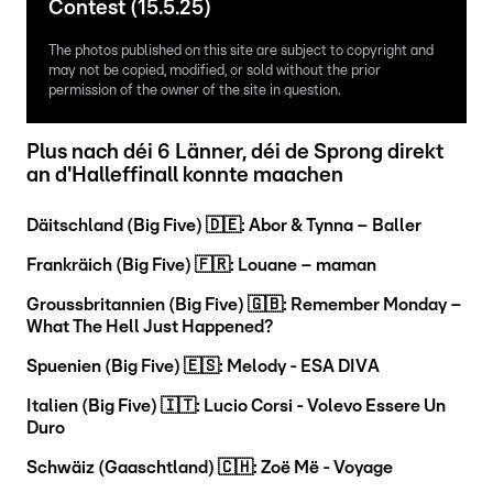
Contest (15.5.25)
The photos published on this site are subject to copyright and
may not be copied, modified, or sold without the prior
permission of the owner of the site in question.
Plus nach déi 6 Länner, déi de Sprong direkt
an d'Halleffinall konnte maachen
Däitschland (Big Five) 🇩🇪: Abor & Tynna – Baller
Frankräich (Big Five) 🇫🇷: Louane – maman
Groussbritannien (Big Five) 🇬🇧: Remember Monday –
What The Hell Just Happened?
Spuenien (Big Five) 🇪🇸: Melody - ESA DIVA
Italien (Big Five) 🇮🇹: Lucio Corsi - Volevo Essere Un
Duro
Schwäiz (Gaaschtland) 🇨🇭: Zoë Më - Voyage