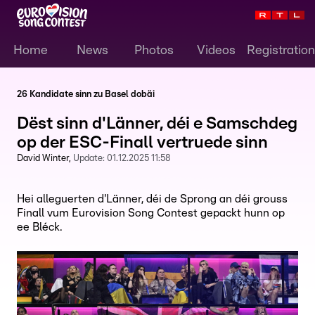
Home
News
Photos
Videos
Registration
26 Kandidate sinn zu Basel dobäi
Dëst sinn d'Länner, déi e Samschdeg
op der ESC-Finall vertruede sinn
David Winter
Update:
01.12.2025 11:58
Hei alleguerten d'Länner, déi de Sprong an déi grouss
Finall vum Eurovision Song Contest gepackt hunn op
ee Bléck.