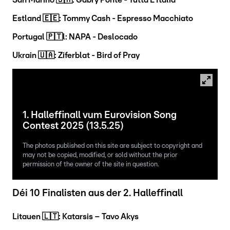
San Marino 🇸🇲: Gabry Ponte - Tutta L'Italia
Estland 🇪🇪: Tommy Cash - Espresso Macchiato
Portugal 🇵🇹l: NAPA - Deslocado
Ukrain 🇺🇦: Ziferblat - Bird of Pray
1. Halleffinall vum Eurovision Song
Contest 2025 (13.5.25)
The photos published on this site are subject to copyright and
may not be copied, modified, or sold without the prior
permission of the owner of the site in question.
Déi 10 Finalisten aus der 2. Halleffinall
Litauen 🇱🇹: Katarsis – Tavo Akys