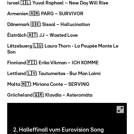
Israel 🇮🇱: Yuval Raphael – New Day Will Rise
Armenien 🇦🇲: PARG – SURVIVOR
Dänemark 🇩🇰: Sissal – Hallucination
Éisträich 🇦🇹: JJ – Wasted Love
Lëtzebuerg 🇱🇺: Laura Thorn - La Poupée Monte Le
Son
Finnland 🇫🇮: Erika Vikman – ICH KOMME
Lettland 🇱🇻: Tautumeitas - Bur Man Laimi
Malta 🇲🇹: Miriana Conte – SERVING
Griicheland 🇬🇷: Klavdia – Asteromáta
2. Halleffinall vum Eurovision Song