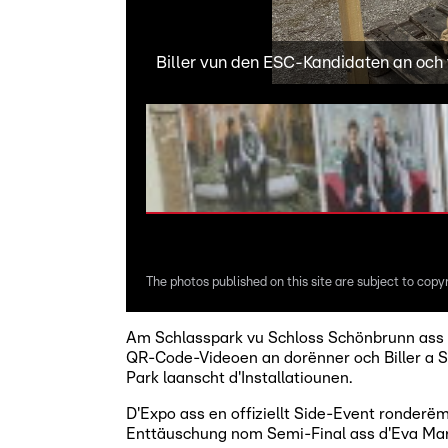
Biller vun den ESC-Kandidaten an och
The photos published on this site are subject to copyr
Am Schlasspark vu Schloss Schönbrunn ass s
QR-Code-Videoen an dorënner och Biller a 
Park laanscht d'Installatiounen.
D'Expo ass en offiziellt Side-Event ronderë
Enttäuschung nom Semi-Final ass d'Eva Mar