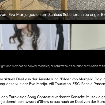
 vum Eva Marija goufen am Schloss Schönbrunn op enger Ex
ight and may not be copied, modified, or sold without the prior permission of th
i aktuell Deel vun der Ausstellung "Bilder von Morgen". Do g
Sequenze vun der Eva Marija. Vill Touristen, ESC-Fans a Pas
m den Eurovision Song Contest a verbënnt Konscht, Musek a ge
ija domat och iwwert d'Show eraus nach en Deel vun der Eur