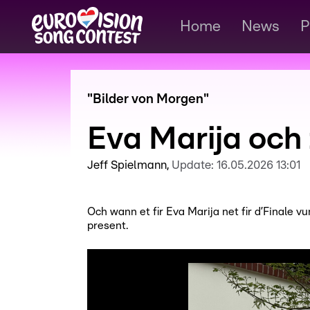
Home
News
P
"Bilder von Morgen"
Eva Marija och
Jeff Spielmann
Update:
16.05.2026 13:01
Och wann et fir Eva Marija net fir d’Finale
present.