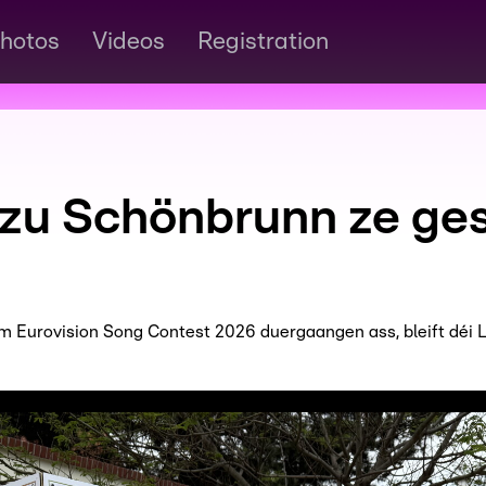
hotos
Videos
Registration
 zu Schönbrunn ze ge
 vum Eurovision Song Contest 2026 duergaangen ass, bleift déi