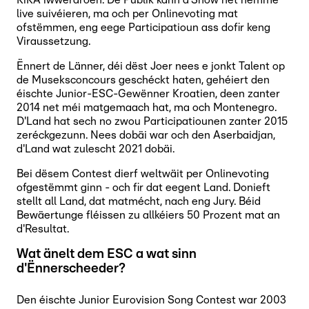
live suivéieren, ma och per Onlinevoting mat
ofstëmmen, eng eege Participatioun ass dofir keng
Viraussetzung.
Ënnert de Länner, déi dëst Joer nees e jonkt Talent op
de Museksconcours geschéckt haten, gehéiert den
éischte Junior-ESC-Gewënner Kroatien, deen zanter
2014 net méi matgemaach hat, ma och Montenegro.
D'Land hat sech no zwou Participatiounen zanter 2015
zeréckgezunn. Nees dobäi war och den Aserbaidjan,
d'Land wat zulescht 2021 dobäi.
Bei dësem Contest dierf weltwäit per Onlinevoting
ofgestëmmt ginn - och fir dat eegent Land. Donieft
stellt all Land, dat matmécht, nach eng Jury. Béid
Bewäertunge fléissen zu allkéiers 50 Prozent mat an
d'Resultat.
Wat änelt dem ESC a wat sinn
d'Ënnerscheeder?
Den éischte Junior Eurovision Song Contest war 2003