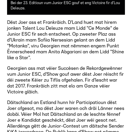
Bei der 23. Editioun vum Junior ESC gouf et eng Victoire fir d'Lou
Deleuze.
Dëst Joer ass et Frankräich. D'Land huet mat hirem
jonken Talent Lou Deleuze mam Lidd "Ce Monde" de
Junior ESC fir sech entscheet. Op zweeter Plaz ass
d'Ukrain mam Sofiia Nersesian gelant an dem Lidd
"Motanka", viru Georgien mat nëmmen engem Punkt
Ënnerscheed mam Anita Abgariani an dem Lidd "Shine
like a Star".
Georgien ass mat véier Succèsen de Rekordgewënner
vum Junior ESC, d'Show gouf awer dëst Joer réischt fir
déi zweete Kéier zu Tiflis ofgehalen. Fir d'lescht war
dat 2017. Frankräich zitt mat elo am Ganze véier
Victoire gläich.
Däitschland an Estland hunn hir Participatioun dëst
Joer ofgesot, ma dëst Joer waren och dräi Länner nees
dobäi. Véier Mol hat Däitschland an de leschte fënnef
Joer e Kandidat geschéckt, dëst Joer wéi gesot net.
Allerdéngs gëtt de Junior-Contest um däitsche Sender
KiKA iwwerdroen. De Publik kann d'Show net nëmme