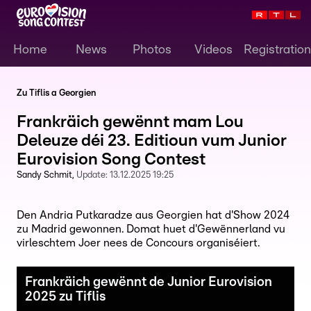
Home
News
Photos
Videos
Registration
Zu Tiflis a Georgien
Frankräich gewënnt mam Lou
Deleuze déi 23. Editioun vum Junior
Eurovision Song Contest
Sandy Schmit
Update:
13.12.2025 19:25
Den Andria Putkaradze aus Georgien hat d'Show 2024
zu Madrid gewonnen. Domat huet d'Gewënnerland vu
virleschtem Joer nees de Concours organiséiert.
Frankräich gewënnt de Junior Eurovision
2025 zu Tiflis