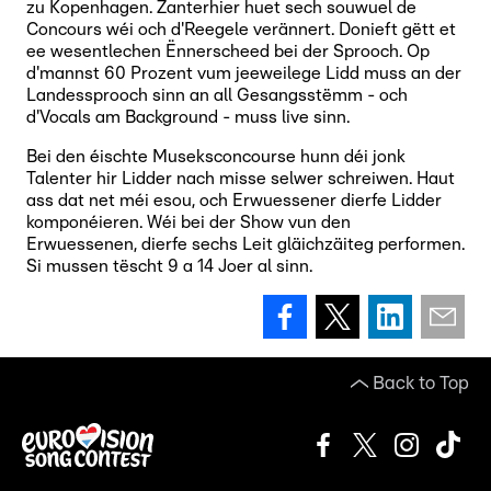
zu Kopenhagen. Zanterhier huet sech souwuel de
Concours wéi och d'Reegele verännert. Donieft gëtt et
ee wesentlechen Ënnerscheed bei der Sprooch. Op
d'mannst 60 Prozent vum jeeweilege Lidd muss an der
Landessprooch sinn an all Gesangsstëmm - och
d'Vocals am Background - muss live sinn.
Bei den éischte Museksconcourse hunn déi jonk
Talenter hir Lidder nach misse selwer schreiwen. Haut
ass dat net méi esou, och Erwuessener dierfe Lidder
komponéieren. Wéi bei der Show vun den
Erwuessenen, dierfe sechs Leit gläichzäiteg performen.
Si mussen tëscht 9 a 14 Joer al sinn.
Back to Top