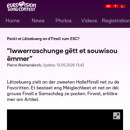
Home
News
Photos
Videos
Registration
Packt et Lëtzebuerg an d’Finall vum ESC?
“Iwwerraschunge gëtt et souwisou
ëmmer”
Pierre Weimerskirch
Update:
13.05.2026 13:42
Lëtzebuerg zielt an der zweeten Halleffinall net zu de
Favoritten. Et besteet eng Méiglechkeet et net an déi
grouss Finall e Samschdeg ze packen. Firwat, erkläre
mer am Artikel.