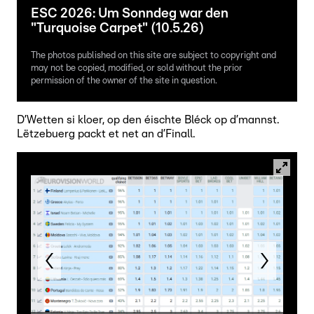
ESC 2026: Um Sonndeg war den
"Turquoise Carpet" (10.5.26)
The photos published on this site are subject to copyright and
may not be copied, modified, or sold without the prior
permission of the owner of the site in question.
D’Wetten si kloer, op den éischte Bléck op d’mannst.
Lëtzebuerg packt et net an d’Finall.