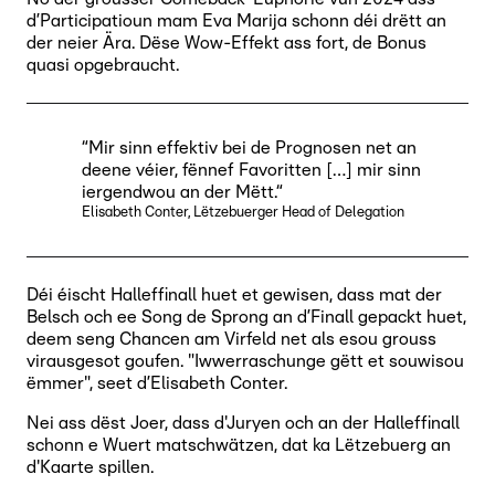
d’Participatioun mam Eva Marija schonn déi drëtt an
der neier Ära. Dëse Wow-Effekt ass fort, de Bonus
quasi opgebraucht.
“Mir sinn effektiv bei de Prognosen net an
deene véier, fënnef Favoritten […] mir sinn
iergendwou an der Mëtt.“
Elisabeth Conter, Lëtzebuerger Head of Delegation
Déi éischt Halleffinall huet et gewisen, dass mat der
Belsch och ee Song de Sprong an d’Finall gepackt huet,
deem seng Chancen am Virfeld net als esou grouss
virausgesot goufen. "Iwwerraschunge gëtt et souwisou
ëmmer", seet d’Elisabeth Conter.
Nei ass dëst Joer, dass d'Juryen och an der Halleffinall
schonn e Wuert matschwätzen, dat ka Lëtzebuerg an
d'Kaarte spillen.