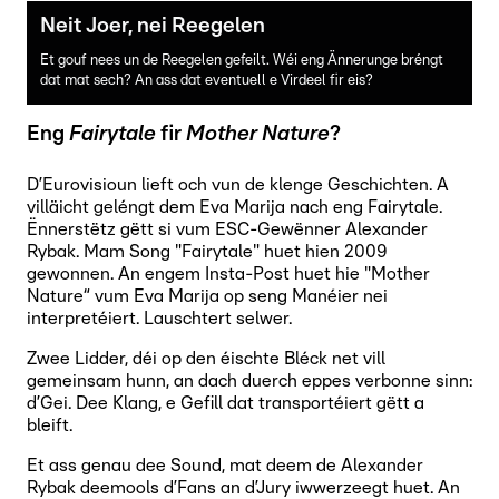
Neit Joer, nei Reegelen
Et gouf nees un de Reegelen gefeilt. Wéi eng Ännerunge bréngt
dat mat sech? An ass dat eventuell e Virdeel fir eis?
Eng
Fairytale
fir
Mother Nature
?
D’Eurovisioun lieft och vun de klenge Geschichten. A
villäicht geléngt dem Eva Marija nach eng Fairytale.
Ënnerstëtz gëtt si vum ESC-Gewënner Alexander
Rybak. Mam Song "Fairytale" huet hien 2009
gewonnen. An engem Insta-Post huet hie "Mother
Nature“ vum Eva Marija op seng Manéier nei
interpretéiert. Lauschtert selwer.
Zwee Lidder, déi op den éischte Bléck net vill
gemeinsam hunn, an dach duerch eppes verbonne sinn:
d’Gei. Dee Klang, e Gefill dat transportéiert gëtt a
bleift.
Et ass genau dee Sound, mat deem de Alexander
Rybak deemools d’Fans an d’Jury iwwerzeegt huet. An