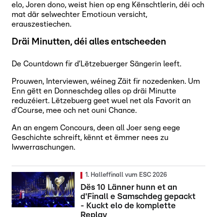
elo, Joren dono, weist hien op eng Kënschtlerin, déi och
mat där selwechter Emotioun versicht,
erauszestiechen.
Dräi Minutten, déi alles entscheeden
De Countdown fir d’Lëtzebuerger Sängerin leeft.
Prouwen, Interviewen, wéineg Zäit fir nozedenken. Um
Enn gëtt en Donneschdeg alles op dräi Minutte
reduzéiert. Lëtzebuerg geet wuel net als Favorit an
d’Course, mee och net ouni Chance.
An an engem Concours, deen all Joer seng eege
Geschichte schreift, kënnt et ëmmer nees zu
Iwwerraschungen.
1. Halleffinall vum ESC 2026
Dës 10 Länner hunn et an
d'Finall e Samschdeg gepackt
- Kuckt elo de komplette
Replay