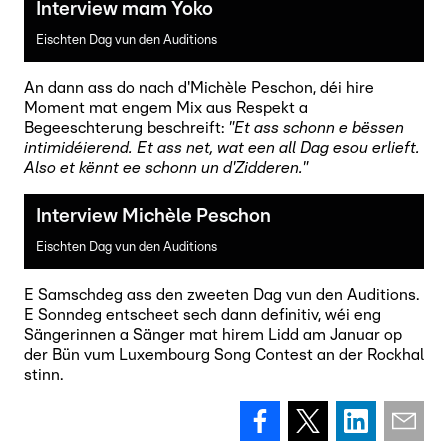
Interview mam Yoko
Eischten Dag vun den Auditions
An dann ass do nach d'Michèle Peschon, déi hire
Moment mat engem Mix aus Respekt a
Begeeschterung beschreift:
"Et ass schonn e bëssen
intimidéierend. Et ass net, wat een all Dag esou erlieft.
Also et kënnt ee schonn un d'Zidderen."
Interview Michèle Peschon
Eischten Dag vun den Auditions
E Samschdeg ass den zweeten Dag vun den Auditions.
E Sonndeg entscheet sech dann definitiv, wéi eng
Sängerinnen a Sänger mat hirem Lidd am Januar op
der Bün vum Luxembourg Song Contest an der Rockhal
stinn.