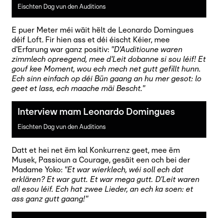
Eischten Dag vun den Auditions
E puer Meter méi wäit hëlt de Leonardo Domingues
déif Loft. Fir hien ass et déi éischt Kéier, mee
d'Erfarung war ganz positiv:
"D'Auditioune waren
zimmlech opreegend, mee d'Leit dobanne si sou léif! Et
gouf kee Moment, wou ech mech net gutt gefillt hunn.
Ech sinn einfach op déi Bün gaang an hu mer gesot: lo
geet et lass, ech maache mäi Bescht."
Interview mam Leonardo Domingues
Eischten Dag vun den Auditions
Datt et hei net ëm kal Konkurrenz geet, mee ëm
Musek, Passioun a Courage, gesäit een och bei der
Madame Yoko:
"Et war wierklech, wéi soll ech dat
erklären? Et war gutt. Et war mega gutt. D'Leit waren
all esou léif. Ech hat zwee Lieder, an ech ka soen: et
ass ganz gutt gaang!"