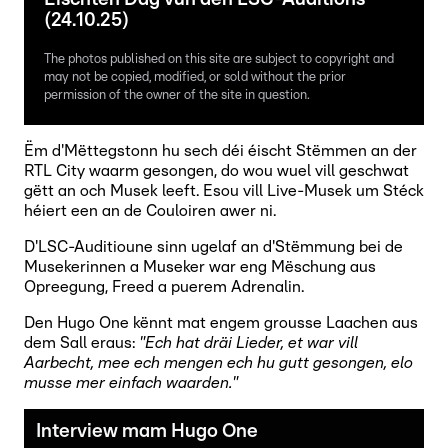
(24.10.25)
The photos published on this site are subject to copyright and
may not be copied, modified, or sold without the prior
permission of the owner of the site in question.
Ëm d'Mëttegstonn hu sech déi éischt Stëmmen an der
RTL City waarm gesongen, do wou wuel vill geschwat
gëtt an och Musek leeft. Esou vill Live-Musek um Stéck
héiert een an de Couloiren awer ni.
D'LSC-Auditioune sinn ugelaf an d'Stëmmung bei de
Musekerinnen a Museker war eng Mëschung aus
Opreegung, Freed a puerem Adrenalin.
Den Hugo One kënnt mat engem grousse Laachen aus
dem Sall eraus:
"Ech hat dräi Lieder, et war vill
Aarbecht, mee ech mengen ech hu gutt gesongen, elo
musse mer einfach waarden."
Interview mam Hugo One