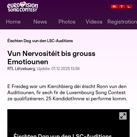
Home
News
Photos
Videos
Registration
Éischten Dag vun den LSC-Auditions
Vun Nervositéit bis grouss
Emotiounen
RTL Lëtzebuerg
Update:
01.12.2025 13:56
E Freideg war um Kierchbierg déi éischt Ronn vun den
Auditiounen, fir sech fir de Luxembourg Song Contest
ze qualifizéieren. 25 KandidatInnne si performe komm.
Éischten Dag vun den LSC-Auditions