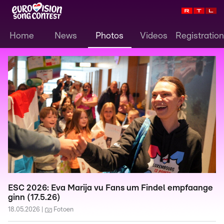
Home
News
Photos
Videos
Registration
ESC 2026: Eva Marija vu Fans um Findel empfaange
ginn (17.5.26)
18.05.2026
Fotoen