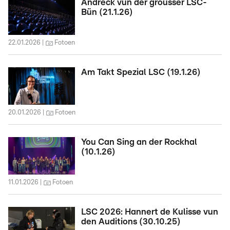
Andréck vun der grousser LSC-
Bün (21.1.26)
22.01.2026
Fotoen
Am Takt Spezial LSC (19.1.26)
20.01.2026
Fotoen
You Can Sing an der Rockhal
(10.1.26)
11.01.2026
Fotoen
LSC 2026: Hannert de Kulisse vun
den Auditions (30.10.25)