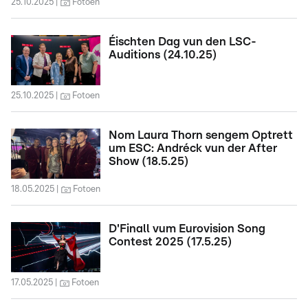
25.10.2025
Fotoen
Éischten Dag vun den LSC-
Auditions (24.10.25)
25.10.2025
Fotoen
Nom Laura Thorn sengem Optrett
um ESC: Andréck vun der After
Show (18.5.25)
18.05.2025
Fotoen
D'Finall vum Eurovision Song
Contest 2025 (17.5.25)
17.05.2025
Fotoen