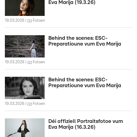
Eva Marija (19.3.26)
19.03.2026
Fotoen
Behind the scenes: ESC-
Preparatioune vum Eva Marija
19.03.2026
Fotoen
Behind the scenes: ESC-
Preparatioune vum Eva Marija
19.03.2026
Fotoen
Déi offiziell Portraitsfotoe vum
Eva Marija (16.3.26)