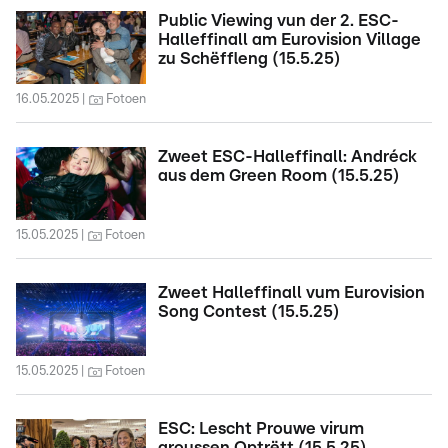
Public Viewing vun der 2. ESC-
Halleffinall am Eurovision Village
zu Schëffleng (15.5.25)
16.05.2025
Fotoen
Zweet ESC-Halleffinall: Andréck
aus dem Green Room (15.5.25)
15.05.2025
Fotoen
Zweet Halleffinall vum Eurovision
Song Contest (15.5.25)
15.05.2025
Fotoen
ESC: Lescht Prouwe virum
groussen Optrëtt (15.5.25)