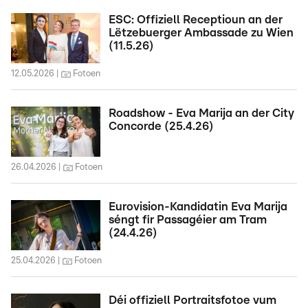
ESC: Offiziell Receptioun an der
Lëtzebuerger Ambassade zu Wien
(11.5.26)
12.05.2026
Fotoen
Roadshow - Eva Marija an der City
Concorde (25.4.26)
26.04.2026
Fotoen
Eurovision-Kandidatin Eva Marija
séngt fir Passagéier am Tram
(24.4.26)
25.04.2026
Fotoen
Déi offiziell Portraitsfotoe vum