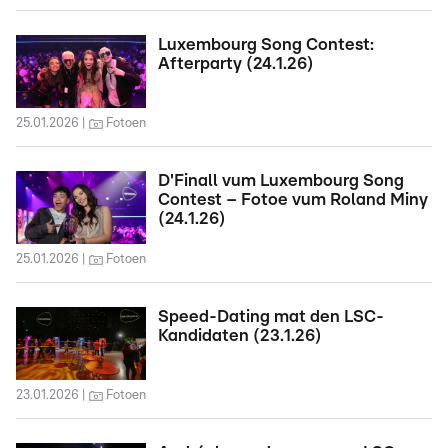
Luxembourg Song Contest:
Afterparty (24.1.26)
25.01.2026
Fotoen
D'Finall vum Luxembourg Song
Contest – Fotoe vum Roland Miny
(24.1.26)
25.01.2026
Fotoen
Speed-Dating mat den LSC-
Kandidaten (23.1.26)
23.01.2026
Fotoen